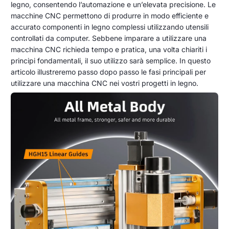
settembre
legno, consentendo l’automazione e un’elevata precisione. Le
si
2023
macchine CNC permettono di produrre in modo efficiente e
usa
accurato componenti in legno complessi utilizzando utensili
una
controllati da computer. Sebbene imparare a utilizzare una
macchina CNC richieda tempo e pratica, una volta chiariti i
macchina
principi fondamentali, il suo utilizzo sarà semplice. In questo
CNC
articolo illustreremo passo dopo passo le fasi principali per
utilizzare una macchina CNC nei vostri progetti in legno.
per
la
lavorazione
del
legno?