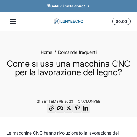
🎁Saldi di metà anno!
Salta al contenuto
Total
$0.00
$0.0
nel
carrel
Home
Domande frequenti
Come si usa una macchina CNC
per la lavorazione del legno?
21 SETTEMBRE 2023
CNCLUNYEE
Copia link
Facebook
Twitter
Pinterest
LinkedIn
Come
21
CNCLunyee
Le macchine CNC hanno rivoluzionato la lavorazione del