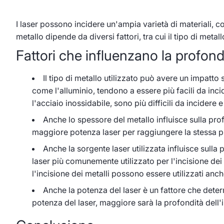
Quanto
22
CNCLunyee
I laser possono incidere un'ampia varietà di materiali, co
febbraio
metallo dipende da diversi fattori, tra cui il tipo di metal
in
2023
Fattori che influenzano la profondi
profondità
può
Il tipo di metallo utilizzato può avere un impatto s
arrivare
come l'alluminio, tendono a essere più facili da inci
l'acciaio inossidabile, sono più difficili da incid
l’incisione
Anche lo spessore del metallo influisce sulla prof
laser
maggiore potenza laser per raggiungere la stessa prof
sul
Anche la sorgente laser utilizzata influisce sulla p
metallo?
laser più comunemente utilizzato per l'incisione dei
l'incisione dei metalli possono essere utilizzati anc
Anche la potenza del laser è un fattore che determ
potenza del laser, maggiore sarà la profondità dell'i