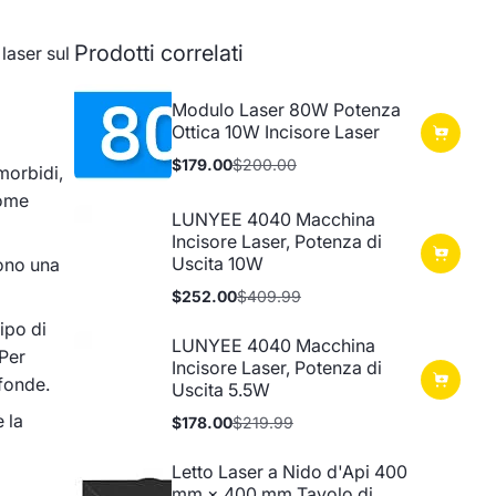
Prodotti correlati
laser sul
Modulo Laser 80W Potenza
Ottica 10W Incisore Laser
$179.00
$200.00
 morbidi,
Prezzo
Prezzo
in
normale
come
offerta
LUNYEE 4040 Macchina
Incisore Laser, Potenza di
Uscita 10W
dono una
$252.00
$409.99
Prezzo
Prezzo
in
normale
tipo di
offerta
LUNYEE 4040 Macchina
 Per
Incisore Laser, Potenza di
ofonde.
Uscita 5.5W
 la
$178.00
$219.99
Prezzo
Prezzo
in
normale
offerta
Letto Laser a Nido d'Api 400
mm × 400 mm Tavolo di