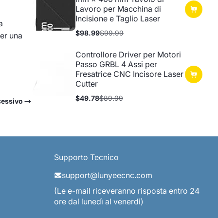
Lavoro per Macchina di
Incisione e Taglio Laser
a
$98.99
$99.99
per una
Prezzo
Prezzo
in
normale
offerta
Controllore Driver per Motori
Passo GRBL 4 Assi per
Fresatrice CNC Incisore Laser
Cutter
$49.78
$89.99
essivo
Prezzo
Prezzo
in
normale
offerta
Supporto Tecnico
support@lunyeecnc.com
(Le e-mail riceveranno risposta entro 24
ore dal lunedì al venerdì)