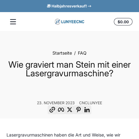
🎁 Halbjahresverkauf!
Zum Inhalt springen
Insg
$0.00
$0.0
im
Ware
Startseite
FAQ
Wie graviert man Stein mit einer
Lasergravurmaschine?
23. NOVEMBER 2023
CNCLUNYEE
Link kopieren
Facebook
Twitter
Pinterest
LinkedIn
Wie
23.
CNCLunyee
Lasergravurmaschinen haben die Art und Weise, wie wir